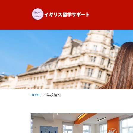
HOME
学校情報